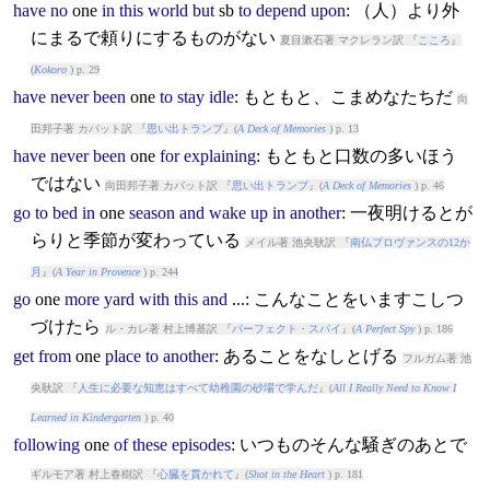
have
no
one
in
this
world
but
sb
to
depend
upon
: （人）より外
にまるで頼りにするものがない
夏目漱石著 マクレラン訳 『
こころ
』
(
Kokoro
) p. 29
have
never
been
one
to
stay
idle
: もともと、こまめなたちだ
向
田邦子著 カバット訳 『
思い出トランプ
』(
A Deck of Memories
) p. 13
have
never
been
one
for
explaining
: もともと口数の多いほう
ではない
向田邦子著 カバット訳 『
思い出トランプ
』(
A Deck of Memories
) p. 46
go
to
bed
in
one
season
and
wake
up
in
another
: 一夜明けるとが
らりと季節が変わっている
メイル著 池央耿訳 『
南仏プロヴァンスの12か
月
』(
A Year in Provence
) p. 244
go
one
more
yard
with
this
and
...: こんなことをいますこしつ
づけたら
ル・カレ著 村上博基訳 『
パーフェクト・スパイ
』(
A Perfect Spy
) p. 186
get
from
one
place
to
another
: あることをなしとげる
フルガム著 池
央耿訳 『
人生に必要な知恵はすべて幼稚園の砂場で学んだ
』(
All I Really Need to Know I
Learned in Kindergarten
) p. 40
following
one
of
these
episodes
: いつものそんな騒ぎのあとで
ギルモア著 村上春樹訳 『
心臓を貫かれて
』(
Shot in the Heart
) p. 181