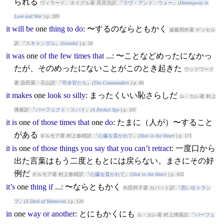
られる
ヴィラード、ネイグル著 高見浩訳 『
ラヴ・アンド・ウォー
』(
Hemingway in
Love and War
) p. 289
it
will
be
one
thing
to
do
: 〜するのならともかく
遠藤周作著 ゲッセル
訳 『
スキャンダル
』(
Scandal
) p. 56
it
was
one
of
the
few
times
that
...: 〜ことなどめったになかっ
たが、そのめったにないことがこのとき起きた
ウッドワード
著 染田屋・石山訳 『
司令官たち
』(
The Commanders
) p. 86
it
makes
one
look
so
silly
: まったくいい恥さらしだ
ル・カレ著 村上
博基訳 『
パーフェクト・スパイ
』(
A Perfect Spy
) p. 107
it
is
one
of
those
times
that
one
do
: たまに（人が）〜すること
がある
ギルモア著 村上春樹訳 『
心臓を貫かれて
』(
Shot in the Heart
) p. 171
it
is
one
of
those
things
you
say
that
you
can’t
retract
: 一度口から
出た言葉はもう二度ともとには戻らない。まさにその好
例だ
ギルモア著 村上春樹訳 『
心臓を貫かれて
』(
Shot in the Heart
) p. 433
it’s
one
thing
if
...: 〜ならともかく
向田邦子著 カバット訳 『
思い出トラン
プ
』(
A Deck of Memories
) p. 120
in
one
way
or
another
: とにもかくにも
ル・カレ著 村上博基訳 『
パーフェ