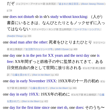
だぞ
ジェフリー・アーチャー著 永井淳訳 『
盗まれた独立宣言
』(
Honor Among Thieves
)
p. 54
one
does
not
disturb
sb
in
sb’s
study
without
knocking
: （人が）
書斎にいるときは、なんぴとたりともノックせずに入っ
てはならない
スティーヴン・キング著 芝山幹郎訳 『
ニードフル・シングス
』
(
Needful Things
) p. 331
one
dead
man
after
the
other
: 死者をひとりまたひとり
マクリーン
著 村上博基訳 『
女王陛下のユリシーズ号
』(
HMS Ulysses
) p. 409
one
day
one
is
in
the
pen
for
XX
years
and
the
next
day
one
is
free
: XX年間ずっと鉄格子の中に監禁されてきて、ある
日突然自由の身として世間に放り出される
ギルモア著 村上春樹
訳 『
心臓を貫かれて
』(
Shot in the Heart
) p. 453
one
day
in
early
November
19XX
: 19XX年の十一月の初め
ギル
モア著 村上春樹訳 『
心臓を貫かれて
』(
Shot in the Heart
) p. 465
one
day
in
early
19XX
: 19XX年の初めに
ギルモア著 村上春樹訳 『
心臓
を貫かれて
』(
Shot in the Heart
) p. 422
one
day
for
the
first
time
since
one
met
sb
,
one
does
: そのうち〜