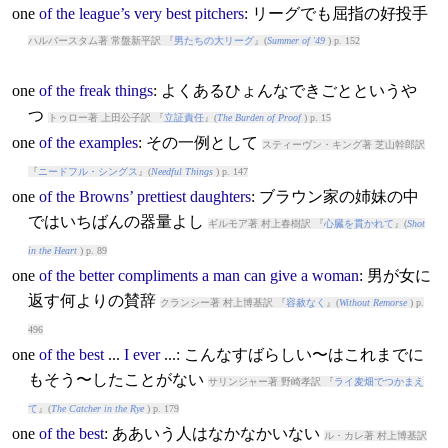
one
of
the
league’s
very
best
pitchers
: リーグでも屈指の好投手
ハルバースタム著 常盤新平訳 『
男たちの大リーグ
』(
Summer of '49
) p. 152
one
of
the
freak
things
: よくあるひょんなできごとというや
つ
トゥロー著 上田公子訳 『
立証責任
』(
The Burden of Proof
) p. 15
one
of
the
examples
: その一例として
スティーヴン・キング著 芝山幹郎訳
『
ニードフル・シングス
』(
Needful Things
) p. 147
one
of
the
Browns’
prettiest
daughters
: ブラウン家の姉妹の中
ではいちばんの器量よし
ギルモア著 村上春樹訳 『
心臓を貫かれて
』(
Shot
in the Heart
) p. 89
one
of
the
better
compliments
a
man
can
give
a
woman
: 男が女に
返す何よりの賛辞
クランシー著 村上博基訳 『
容赦なく
』(
Without Remorse
) p.
496
one
of
the
best
...
I
ever
...: こんなすばらしい〜はこれまでに
もそう〜したことがない
サリンジャー著 野崎孝訳 『
ライ麦畑でつかまえ
て
』(
The Catcher in the Rye
) p. 179
one
of
the
best
: ああいう人はなかなかいない
ル・カレ著 村上博基訳