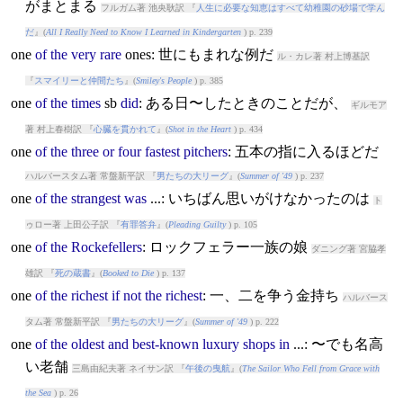
がまとまる
フルガム著 池央耿訳 『
人生に必要な知恵はすべて幼稚園の砂場で学ん
だ
』(
All I Really Need to Know I Learned in Kindergarten
) p. 239
one
of
the
very
rare
one
s: 世にもまれな例だ
ル・カレ著 村上博基訳
『
スマイリーと仲間たち
』(
Smiley's People
) p. 385
one
of
the
times
sb
did
: ある日〜したときのことだが、
ギルモア
著 村上春樹訳 『
心臓を貫かれて
』(
Shot in the Heart
) p. 434
one
of
the
three
or
four
fastest
pitchers
: 五本の指に入るほどだ
ハルバースタム著 常盤新平訳 『
男たちの大リーグ
』(
Summer of '49
) p. 237
one
of
the
strangest
was
...: いちばん思いがけなかったのは
ト
ゥロー著 上田公子訳 『
有罪答弁
』(
Pleading Guilty
) p. 105
one
of
the
Rockefellers
: ロックフェラー一族の娘
ダニング著 宮脇孝
雄訳 『
死の蔵書
』(
Booked to Die
) p. 137
one
of
the
richest
if
not
the
richest
: 一、二を争う金持ち
ハルバース
タム著 常盤新平訳 『
男たちの大リーグ
』(
Summer of '49
) p. 222
one
of
the
oldest
and
best-known
luxury
shops
in
...: 〜でも名高
い老舗
三島由紀夫著 ネイサン訳 『
午後の曳航
』(
The Sailor Who Fell from Grace with
the Sea
) p. 26