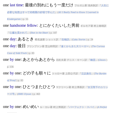
one
last
time
: 最後の別れにもう一度だけ
フルガム著 池央耿訳 『
人生に
必要な知恵はすべて幼稚園の砂場で学んだ
』(
All I Really Need to Know I Learned in
Kindergarten
) p. 55
one
handsome
fellow
: とにかくたいした男前
ギルモア著 村上春樹訳
『
心臓を貫かれて
』(
Shot in the Heart
) p. 107
one
day
: あるとき
椎名誠著 ショット訳 『
岳物語
』(
Gaku Stories
) p. 24
one
day
: 後日
プリンプトン著 芝山幹郎訳 『
遠くからきた大リーガー
』(
The Curious
Case of Sidd Finch
) p. 83
one
by
one
: あとからあとから
北杜夫著 デニス・キーン訳 『
幽霊
』(
Ghosts
)
p. 136
one
by
one
: どの子も順々に
トゥロー著 上田公子訳 『
立証責任
』(
The Burden
of Proof
) p. 83
one
by
one
: ひとつまたひとつ
マクリーン著 村上博基訳 『
女王陛下のユリシ
ーズ号
』(
HMS Ulysses
) p. 463
one
by
one
: めいめい
ル・カレ著 村上博基訳 『
パーフェクト・スパイ
』(
A Perfect