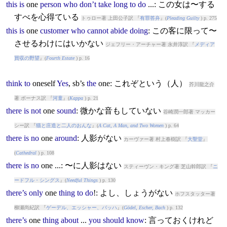
this
is
one
person
who
don’t
take
long
to
do
...: この女は〜する
すべを心得ている
トゥロー著 上田公子訳 『
有罪答弁
』(
Pleading Guilty
) p. 275
this
is
one
customer
who
cannot
abide
doing
: この客に限って〜
させるわけにはいかない
ジェフリー・アーチャー著 永井淳訳 『
メディア
買収の野望
』(
Fourth Estate
) p. 16
think
to
one
self
Yes
, sb’s
the
one
: これぞという（人）
芥川龍之介
著 ボーナス訳 『
河童
』(
Kappa
) p. 21
there
is
not
one
sound
: 微かな音もしていない
谷崎潤一郎著 マッカー
シー訳 『
猫と庄造と二人のおんな
』(
A Cat, A Man, and Two Women
) p. 64
there
is
no
one
around
: 人影がない
カーヴァー著 村上春樹訳 『
大聖堂
』
(
Cathedral
) p. 108
there
is
no
one
...: 〜に人影はない
スティーヴン・キング著 芝山幹郎訳 『
ニ
ードフル・シングス
』(
Needful Things
) p. 130
there’s
only
one
thing
to
do
!: よし、しょうがない
ホフスタッター著
柳瀬尚紀訳 『
ゲーデル、エッシャー、バッハ
』(
Gödel, Escher, Bach
) p. 132
there’s
one
thing
about
...
you
should
know
: 言っておくけれど