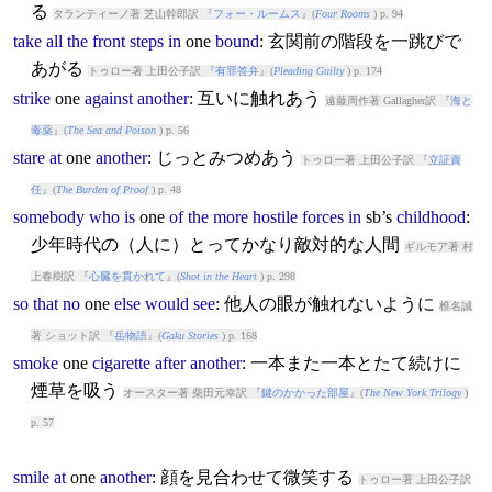
る
タランティーノ著 芝山幹郎訳 『
フォー・ルームス
』(
Four Rooms
) p. 94
take
all
the
front
steps
in
one
bound
: 玄関前の階段を一跳びで
あがる
トゥロー著 上田公子訳 『
有罪答弁
』(
Pleading Guilty
) p. 174
strike
one
against
another
: 互いに触れあう
遠藤周作著 Gallagher訳 『
海と
毒薬
』(
The Sea and Poison
) p. 56
stare
at
one
another
: じっとみつめあう
トゥロー著 上田公子訳 『
立証責
任
』(
The Burden of Proof
) p. 48
somebody
who
is
one
of
the
more
hostile
forces
in
sb’s
childhood
:
少年時代の（人に）とってかなり敵対的な人間
ギルモア著 村
上春樹訳 『
心臓を貫かれて
』(
Shot in the Heart
) p. 298
so
that
no
one
else
would
see
: 他人の眼が触れないように
椎名誠
著 ショット訳 『
岳物語
』(
Gaku Stories
) p. 168
smoke
one
cigarette
after
another
: 一本また一本とたて続けに
煙草を吸う
オースター著 柴田元幸訳 『
鍵のかかった部屋
』(
The New York Trilogy
)
p. 57
smile
at
one
another
: 顔を見合わせて微笑する
トゥロー著 上田公子訳