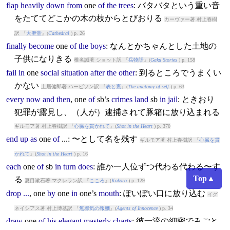
flap
heavily
down
from
one
of
the
trees
: バタバタという重い音
をたててどこかの木の枝からとびおりる
カーヴァー著 村上春樹
訳 『
大聖堂
』(
Cathedral
) p. 26
finally
become
one
of
the
boys
: なんとかちゃんとした土地の
子供になりきる
椎名誠著 ショット訳 『
岳物語
』(
Gaku Stories
) p. 158
fail
in
one
social
situation
after
the
other
: 到るところでうまくい
かない
土居健郎著 ハービソン訳 『
表と裏
』(
The anatomy of self
) p. 63
every
now
and
then
,
one
of
sb’s
crimes
land
sb
in
jail
: ときおり
犯罪が露見し、（人が）逮捕されて豚箱に放り込まれる
ギルモア著 村上春樹訳 『
心臓を貫かれて
』(
Shot in the Heart
) p. 370
end
up
as
one
of
...: 〜として名を残す
ギルモア著 村上春樹訳 『
心臓を貫
かれて
』(
Shot in the Heart
) p. 16
each
one
of
sb
in
turn
does
: 誰か一人位ずつ代わる代わる〜す
Top▲
る
夏目漱石著 マクレラン訳 『
こころ
』(
Kokoro
) p. 129
drop
...
,
one
by
one
in
one
’s
mouth
: ぽいぽい口に放り込む
イグ
ネイシアス著 村上博基訳 『
無邪気の報酬
』(
Agents of Innocence
) p. 34
draw
one
of
his
elegant
masterly
charts
: 彼一流の細密でみごと