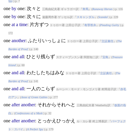
Spy
) p. 7
one
by
one
: 次々と
三島由紀夫著 ギャラガー訳 『
奔馬
』(
Runaway Horses
) p. 135
one
by
one
: 次々に
遠藤周作著 ゲッセル訳 『
スキャンダル
』(
Scandal
) p. 229
one
at
a
time
: 片方ずつ
トゥロー著 上田公子訳 『
有罪答弁
』(
Pleading Guilty
) p.
172
one
another
: ふたりいっしょに
トゥロー著 上田公子訳 『
立証責任
』(
The
Burden of Proof
) p. 140
one
and
all
: ひとり残らず
スティーブンスン著 阿部知二訳 『
宝島
』(
Treasure
Island
) p. 60
one
and
all
: わたしたちはみな
トゥロー著 上田公子訳 『
立証責任
』(
The
Burden of Proof
) p. 141
one
and
all
: 一人のこらず
ルーシー・モード・モンゴメリ著 村岡花子訳 『
赤毛
のアン
』(
Anne of Green Gables
) p. 277
one
after
another
: それからそれへと
三島由紀夫著 Weatherby訳 『
仮面の告
白
』(
Confessions of a Mask
) p. 32
one
after
another
: とっかえひっかえ
ル・カレ著 村上博基訳 『
パーフェク
ト・スパイ
』(
A Perfect Spy
) p. 179