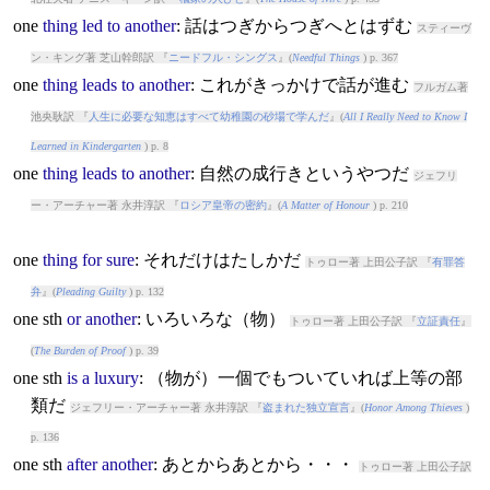
one
thing
led
to
another
: 話はつぎからつぎへとはずむ
スティーヴ
ン・キング著 芝山幹郎訳 『
ニードフル・シングス
』(
Needful Things
) p. 367
one
thing
leads
to
another
: これがきっかけで話が進む
フルガム著
池央耿訳 『
人生に必要な知恵はすべて幼稚園の砂場で学んだ
』(
All I Really Need to Know I
Learned in Kindergarten
) p. 8
one
thing
leads
to
another
: 自然の成行きというやつだ
ジェフリ
ー・アーチャー著 永井淳訳 『
ロシア皇帝の密約
』(
A Matter of Honour
) p. 210
one
thing
for
sure
: それだけはたしかだ
トゥロー著 上田公子訳 『
有罪答
弁
』(
Pleading Guilty
) p. 132
one
sth
or
another
: いろいろな（物）
トゥロー著 上田公子訳 『
立証責任
』
(
The Burden of Proof
) p. 39
one
sth
is
a
luxury
: （物が）一個でもついていれば上等の部
類だ
ジェフリー・アーチャー著 永井淳訳 『
盗まれた独立宣言
』(
Honor Among Thieves
)
p. 136
one
sth
after
another
: あとからあとから・・・
トゥロー著 上田公子訳