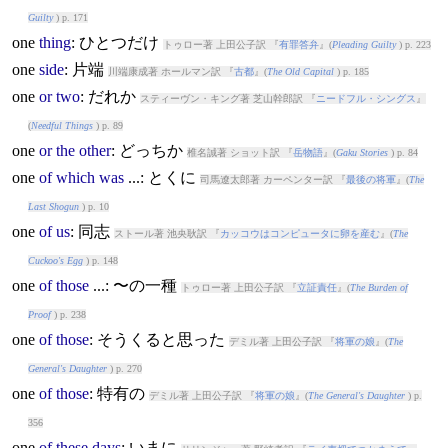
Guilty
) p. 171
one
thing
: ひとつだけ
トゥロー著 上田公子訳 『
有罪答弁
』(
Pleading Guilty
) p. 223
one
side
: 片端
川端康成著 ホールマン訳 『
古都
』(
The Old Capital
) p. 185
one
or
two
: だれか
スティーヴン・キング著 芝山幹郎訳 『
ニードフル・シングス
』
(
Needful Things
) p. 89
one
or
the
other
: どっちか
椎名誠著 ショット訳 『
岳物語
』(
Gaku Stories
) p. 84
one
of
which
was
...: とくに
司馬遼太郎著 カーペンター訳 『
最後の将軍
』(
The
Last Shogun
) p. 10
one
of
us
: 同志
ストール著 池央耿訳 『
カッコウはコンピュータに卵を産む
』(
The
Cuckoo's Egg
) p. 148
one
of
those
...: 〜の一種
トゥロー著 上田公子訳 『
立証責任
』(
The Burden of
Proof
) p. 238
one
of
those
: そうくると思った
デミル著 上田公子訳 『
将軍の娘
』(
The
General's Daughter
) p. 270
one
of
those
: 特有の
デミル著 上田公子訳 『
将軍の娘
』(
The General's Daughter
) p.
356
one
of
these
days
: いまに