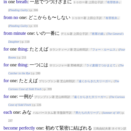
in
one
breath
: 一息でつづけざまに
トゥロー著 上田公子訳 『
有罪答弁
』
(
Pleading Guilty
) p. 306
from
no
one
: どこからも〜しない
トゥロー著 上田公子訳 『
有罪答弁
』
(
Pleading Guilty
) p. 131
from
minute
one
: いの一番に
デミル著 上田公子訳 『
将軍の娘
』(
The General's
Daughter
) p. 118
for
one
thing
: たとえば
タランティーノ著 芝山幹郎訳 『
フォー・ルームス
』(
Four
Rooms
) p. 211
for
one
thing
: 一つには
サリンジャー著 野崎孝訳 『
ライ麦畑でつかまえて
』(
The
Catcher in the Rye
) p. 280
for
one
: たとえば
プリンプトン著 芝山幹郎訳 『
遠くからきた大リーガー
』(
The
Curious Case of Sidd Finch
) p. 399
for
one
: 一例が
プリンプトン著 芝山幹郎訳 『
遠くからきた大リーガー
』(
The Curious
Case of Sidd Finch
) p. 226
each
one
: みな
ハルバースタム著 常盤新平訳 『
男たちの大リーグ
』(
Summer of '49
) p.
237
become
perfectly
one
: 初めて緊密に結ばれる
三島由紀夫著 ネイサン訳