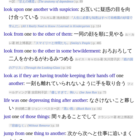
ー訳 『
甘えの構造
』(
The anatomy of dependence
) p. 89
look
upon
one
another
with
suspicion
: お互いに疑惑の目を向
け合っている
フルガム著 池央耿訳 『
人生に必要な知恵はすべて幼稚園の砂場で
学んだ
』(
All I Really Need to Know I Learned in Kindergarten
) p. 114
look
from
one
to
the
other
of
them
: 一同の顔を順に見やる
ル・カ
レ著 村上博基訳 『
スマイリーと仲間たち
』(
Smiley's People
) p. 485
look
from
one
to
the
other
in
some
bewilderment
: おろおろして
二人をかわるがわるみつめる
ルイス・キャロル著 矢川澄子訳 『
鏡の国
のアリス
』(
Through the Looking-Glass
) p. 142
look
as
if
they
are
having
trouble
keeping
their
hands
off
one
another
: 一刻も離れていられないように手を取り合う
フィ
ールディング著 吉田利子訳 『
優しすぎて、怖い
』(
See Jane Run
) p. 73
life
was
one
depressing
thing
after
another
: なさけないこと夥し
い
井伏鱒二著 ジョン・ベスター訳 『
黒い雨
』(
Black Rain
) p. 162
just
one
of
those
things
: 間々あることでして
クランシー著 村上博基訳
『
容赦なく
』(
Without Remorse
) p. 18
jump
from
one
thing
to
another
: 次から次へと仕事に追いまく