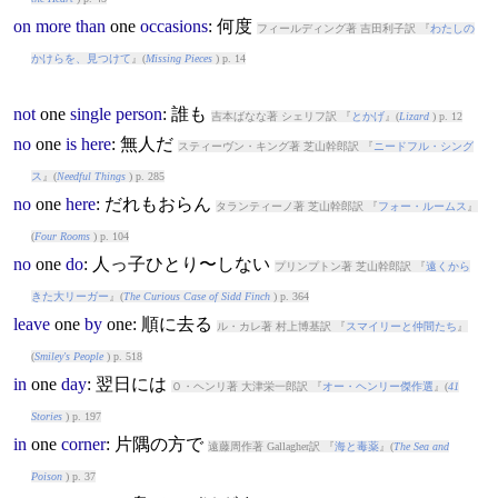
on
more
than
one
occasions
: 何度
フィールディング著 吉田利子訳 『
わたしの
かけらを、見つけて
』(
Missing Pieces
) p. 14
not
one
single
person
: 誰も
吉本ばなな著 シェリフ訳 『
とかげ
』(
Lizard
) p. 12
no
one
is
here
: 無人だ
スティーヴン・キング著 芝山幹郎訳 『
ニードフル・シング
ス
』(
Needful Things
) p. 285
no
one
here
: だれもおらん
タランティーノ著 芝山幹郎訳 『
フォー・ルームス
』
(
Four Rooms
) p. 104
no
one
do
: 人っ子ひとり〜しない
プリンプトン著 芝山幹郎訳 『
遠くから
きた大リーガー
』(
The Curious Case of Sidd Finch
) p. 364
leave
one
by
one
: 順に去る
ル・カレ著 村上博基訳 『
スマイリーと仲間たち
』
(
Smiley's People
) p. 518
in
one
day
: 翌日には
Ｏ・ヘンリ著 大津栄一郎訳 『
オー・ヘンリー傑作選
』(
41
Stories
) p. 197
in
one
corner
: 片隅の方で
遠藤周作著 Gallagher訳 『
海と毒薬
』(
The Sea and
Poison
) p. 37