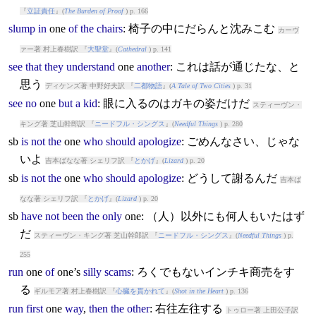
『
立証責任
』(
The Burden of Proof
) p. 166
slump
in
one
of
the
chairs
: 椅子の中にだらんと沈みこむ
カーヴ
ァー著 村上春樹訳 『
大聖堂
』(
Cathedral
) p. 141
see
that
they
understand
one
another
: これは話が通じたな、と
思う
ディケンズ著 中野好夫訳 『
二都物語
』(
A Tale of Two Cities
) p. 31
see
no
one
but
a
kid
: 眼に入るのはガキの姿だけだ
スティーヴン・
キング著 芝山幹郎訳 『
ニードフル・シングス
』(
Needful Things
) p. 280
sb
is
not
the
one
who
should
apologize
: ごめんなさい、じゃな
いよ
吉本ばなな著 シェリフ訳 『
とかげ
』(
Lizard
) p. 20
sb
is
not
the
one
who
should
apologize
: どうして謝るんだ
吉本ば
なな著 シェリフ訳 『
とかげ
』(
Lizard
) p. 20
sb
have
not
been
the
only
one
: （人）以外にも何人もいたはず
だ
スティーヴン・キング著 芝山幹郎訳 『
ニードフル・シングス
』(
Needful Things
) p.
255
run
one
of
one
’s
silly
scams
: ろくでもないインチキ商売をす
る
ギルモア著 村上春樹訳 『
心臓を貫かれて
』(
Shot in the Heart
) p. 136
run
first
one
way
,
then
the
other
: 右往左往する
トゥロー著 上田公子訳