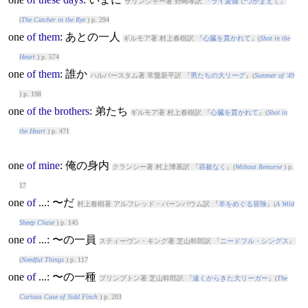
サリンジャー著 野崎孝訳 『
ライ麦畑でつかまえて
』
(
The Catcher in the Rye
) p. 294
one
of
them
: あとの一人
ギルモア著 村上春樹訳 『
心臓を貫かれて
』(
Shot in the
Heart
) p. 574
one
of
them
: 誰か
ハルバースタム著 常盤新平訳 『
男たちの大リーグ
』(
Summer of '49
) p. 198
one
of
the
brothers
: 弟たち
ギルモア著 村上春樹訳 『
心臓を貫かれて
』(
Shot in
the Heart
) p. 471
one
of
mine
: 俺の身内
クランシー著 村上博基訳 『
容赦なく
』(
Without Remorse
) p.
17
one
of
...: 〜だ
村上春樹著 アルフレッド・バーンバウム訳 『
羊をめぐる冒険
』(
A Wild
Sheep Chase
) p. 145
one
of
...: 〜の一員
スティーヴン・キング著 芝山幹郎訳 『
ニードフル・シングス
』
(
Needful Things
) p. 117
one
of
...: 〜の一種
プリンプトン著 芝山幹郎訳 『
遠くからきた大リーガー
』(
The
Curious Case of Sidd Finch
) p. 203