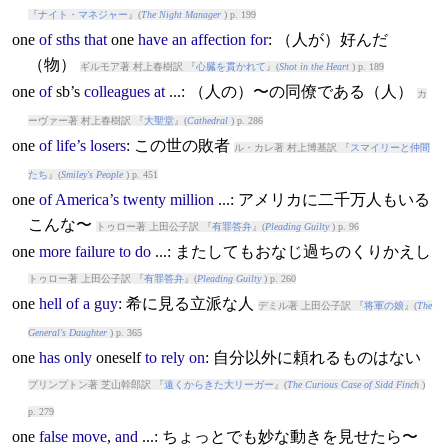
『
ナイト・マネジャー
』(
The Night Manager
) p. 199
one
of
sths
that
one
have
an
affection
for
: （人が）好んだ
（物）
ギルモア著 村上春樹訳 『
心臓を貫かれて
』(
Shot in the Heart
) p. 189
one
of
sb’s
colleagues
at
...: （人の）〜の同僚である（人）
カ
ーヴァー著 村上春樹訳 『
大聖堂
』(
Cathedral
) p. 286
one
of
life’s
losers
: この世の敗者
ル・カレ著 村上博基訳 『
スマイリーと仲間
たち
』(
Smiley's People
) p. 451
one
of
America’s
twenty
million
...: アメリカに二千万人もいる
こんな〜
トゥロー著 上田公子訳 『
有罪答弁
』(
Pleading Guilty
) p. 96
one
more
failure
to
do
...: またしてもおなじ過ちのくりかえし
トゥロー著 上田公子訳 『
有罪答弁
』(
Pleading Guilty
) p. 260
one
hell
of
a
guy
: 希に見る立派な人
デミル著 上田公子訳 『
将軍の娘
』(
The
General's Daughter
) p. 365
one
has
only
one
self
to
rely
on
: 自分以外に頼れるものはない
プリンプトン著 芝山幹郎訳 『
遠くからきた大リーガー
』(
The Curious Case of Sidd Finch
)
p. 279
one
false
move
,
and
...: ちょっとでも妙な動きを見せたら〜