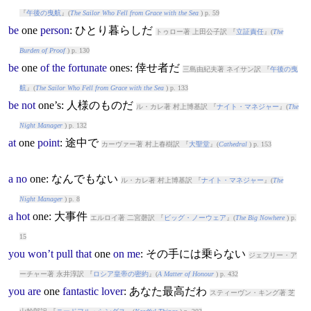
『
午後の曳航
』(
The Sailor Who Fell from Grace with the Sea
) p. 59
be
one
person
: ひとり暮らしだ
トゥロー著 上田公子訳 『
立証責任
』(
The
Burden of Proof
) p. 130
be
one
of
the
fortunate
one
s: 倖せ者だ
三島由紀夫著 ネイサン訳 『
午後の曳
航
』(
The Sailor Who Fell from Grace with the Sea
) p. 133
be
not
one
’s: 人様のものだ
ル・カレ著 村上博基訳 『
ナイト・マネジャー
』(
The
Night Manager
) p. 132
at
one
point
: 途中で
カーヴァー著 村上春樹訳 『
大聖堂
』(
Cathedral
) p. 153
a
no
one
: なんでもない
ル・カレ著 村上博基訳 『
ナイト・マネジャー
』(
The
Night Manager
) p. 8
a
hot
one
: 大事件
エルロイ著 二宮磬訳 『
ビッグ・ノーウェア
』(
The Big Nowhere
) p.
15
you
won’t
pull
that
one
on
me
: その手には乗らない
ジェフリー・ア
ーチャー著 永井淳訳 『
ロシア皇帝の密約
』(
A Matter of Honour
) p. 432
you
are
one
fantastic
lover
: あなた最高だわ
スティーヴン・キング著 芝