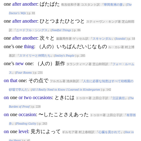
one
after
another
: ばたばた
有吉佐和子著 コスタント訳 『
華岡青洲の妻
』(
The
Doctor's Wife
) p. 81
one
after
another
: ひとつまたひとつと
スティーヴン・キング著 芝山幹郎
訳 『
ニードフル・シングス
』(
Needful Things
) p. 86
one
after
another
: 次々と
遠藤周作著 ゲッセル訳 『
スキャンダル
』(
Scandal
) p. 18
one
’s
one
thing
: （人の）いちばんだいじなもの
ル・カレ著 村上博
基訳 『
スマイリーと仲間たち
』(
Smiley's People
) p. 285
one
’s
new
one
: （人の）新作
タランティーノ著 芝山幹郎訳 『
フォー・ルーム
ス
』(
Four Rooms
) p. 231
on
that
one
: その点で
フルガム著 池央耿訳 『
人生に必要な知恵はすべて幼稚園の
砂場で学んだ
』(
All I Really Need to Know I Learned in Kindergarten
) p. 142
on
one
or
two
occasions
: ときには
トゥロー著 上田公子訳 『
立証責任
』(
The
Burden of Proof
) p. 228
on
one
occasion
: 〜したことさえあった
トゥロー著 上田公子訳 『
有罪答
弁
』(
Pleading Guilty
) p. 263
on
one
level
: 見方によって
ギルモア著 村上春樹訳 『
心臓を貫かれて
』(
Shot in
the Heart
) p. 45