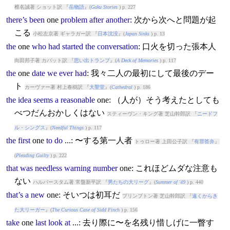
椎名誠著 ショット訳 『
岳物語
』(
Gaku Stories
) p. 227
there’s
been
one
problem
after
another
: 次から次へと問題が起
こる
小松左京著 ギャラガー訳 『
日本沈没
』(
Japan Sinks
) p. 13
the
one
who
had
started
the
conversation
: 口火を切った張本人
向田邦子著 カバット訳 『
思い出トランプ
』(
A Deck of Memories
) p. 117
the
one
date
we
ever
had
: 我々二人の最初にして最後のデー
ト
カーヴァー著 村上春樹訳 『
大聖堂
』(
Cathedral
) p. 186
the
idea
seems
a
reasonable
one
: （人が）そう考えたとしても
べつだんおかしくはない
スティーヴン・キング著 芝山幹郎訳 『
ニードフ
ル・シングス
』(
Needful Things
) p. 117
the
first
one
to
do
...: 〜する第一人者
トゥロー著 上田公子訳 『
有罪答弁
』
(
Pleading Guilty
) p. 222
that
was
needless
warning
number
one
: これほどムダな注意も
ない
ハルバースタム著 常盤新平訳 『
男たちの大リーグ
』(
Summer of '49
) p. 440
that’s
a
new
one
: そいつは初耳だ
プリンプトン著 芝山幹郎訳 『
遠くからき
た大リーガー
』(
The Curious Case of Sidd Finch
) p. 156
take
one
last
look
at
...: 去り際に〜を名残り惜しげに一瞥す