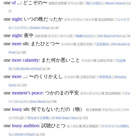
one
of
...: どこぞの〜
池波正太郎著 フリュー訳 『
殺しの四人
』(
Master Assassin
) p.
77
one
night
: いつの晩だったか
スティーヴン・キング著 芝山幹郎訳 『
ニードフ
ル・シングス
』(
Needful Things
) p. 82
one
night
: 夜中
北杜夫著 デニス・キーン訳 『
楡家の人びと
』(
The House of Nire
) p. 78
one
more
sth: またひとつ〜
トゥロー著 上田公子訳 『
立証責任
』(
The Burden of
Proof
) p. 208
one
more
calamity
: また何か悪いこと
トゥロー著 上田公子訳 『
立証責
任
』(
The Burden of Proof
) p. 36
one
more
...: 〜のくりかえし
トゥロー著 上田公子訳 『
有罪答弁
』(
Pleading
Guilty
) p. 220
one
moment’s
peace
: つかのまの平安
タランティーノ著 芝山幹郎訳 『
フォ
ー・ルームス
』(
Four Rooms
) p. 148
one
lousy
sth: 何でもないただの（物）
村上春樹著 アルフレッド・バー
ンバウム訳 『
羊をめぐる冒険
』(
A Wild Sheep Chase
) p. 212
one
lousy
audition
: 試聴ひとつ
ル・カレ著 村上博基訳 『
スマイリーと仲間た
ち
』(
Smiley's People
) p. 242