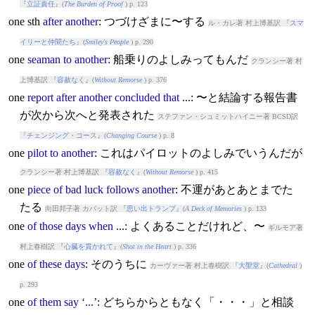
『
立証責任
』(
The Burden of Proof
) p. 123
one
sth
after
another
: つづけざまに〜する
ル・カレ著 村上博基訳 『
スマ
イリーと仲間たち
』(
Smiley's People
) p. 290
one
seaman
to
another
: 船乗りのよしみってもんだ
クランシー著 村
上博基訳 『
容赦なく
』(
Without Remorse
) p. 376
one
report
after
another
concluded
that
...: 〜と結論する報告書
が次から次へと発表された
ステファン・シュミットハイニー著 BCSD訳
『
チェンジング・コース
』(
Changing Course
) p. 8
one
pilot
to
another
: これはパイロットのよしみでいうんだが
クランシー著 村上博基訳 『
容赦なく
』(
Without Remorse
) p. 415
one
piece
of
bad
luck
follows
another
: 不運があとあとまでた
たる
向田邦子著 カバット訳 『
思い出トランプ
』(
A Deck of Memories
) p. 133
one
of
those
days
when
...: よくあることだけれど、〜
ギルモア著
村上春樹訳 『
心臓を貫かれて
』(
Shot in the Heart
) p. 336
one
of
these
days
: そのうちに
カーヴァー著 村上春樹訳 『
大聖堂
』(
Cathedral
)
p. 293
one
of
them
say
‘...’
: どちらからともなく「・・・」と相談