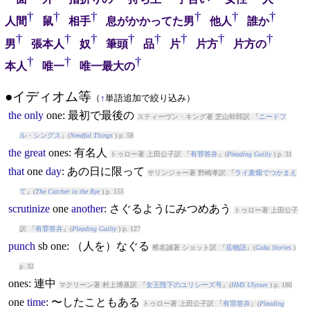
†
†
†
†
†
†
人間
鼠
相手
息がかかってた男
他人
誰か
†
†
†
†
†
†
†
†
男
張本人
奴
筆頭
品
片
片方
片方の
†
†
†
本人
唯一
唯一最大の
●イディオム等
（
↑
単語追加で絞り込み）
the
only
one
: 最初で最後の
スティーヴン・キング著 芝山幹郎訳 『
ニードフ
ル・シングス
』(
Needful Things
) p. 58
the
great
one
s: 有名人
トゥロー著 上田公子訳 『
有罪答弁
』(
Pleading Guilty
) p. 31
that
one
day
: あの日に限って
サリンジャー著 野崎孝訳 『
ライ麦畑でつかまえ
て
』(
The Catcher in the Rye
) p. 155
scrutinize
one
another
: さぐるようにみつめあう
トゥロー著 上田公子
訳 『
有罪答弁
』(
Pleading Guilty
) p. 127
punch
sb
one
: （人を）なぐる
椎名誠著 ショット訳 『
岳物語
』(
Gaku Stories
)
p. 32
one
s: 連中
マクリーン著 村上博基訳 『
女王陛下のユリシーズ号
』(
HMS Ulysses
) p. 180
one
time
: 〜したこともある
トゥロー著 上田公子訳 『
有罪答弁
』(
Pleading