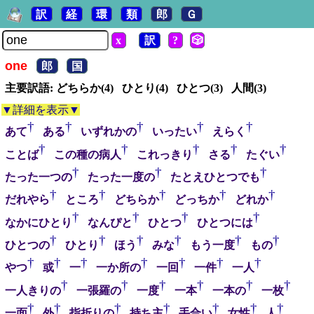
訳
経
環
類
郎
Ｇ
x
訳
?
🎲
one
郎
国
主要訳語: どちらか(4) ひとり(4) ひとつ(3) 人間(3)
▼詳細を表示▼
†
†
†
†
†
あて
ある
いずれかの
いったい
えらく
†
†
†
†
†
ことば
この種の病人
これっきり
さる
たぐい
†
†
†
たった一つの
たった一度の
たとえひとつでも
†
†
†
†
†
だれやら
ところ
どちらか
どっちか
どれか
†
†
†
†
なかにひとり
なんぴと
ひとつ
ひとつには
†
†
†
†
†
†
ひとつの
ひとり
ほう
みな
もう一度
もの
†
†
†
†
†
†
†
やつ
或
一
一か所の
一回
一件
一人
†
†
†
†
†
†
一人きりの
一張羅の
一度
一本
一本の
一枚
†
†
†
†
†
†
†
一面
外
指折りの
持ち主
手合い
女性
人