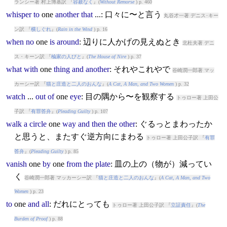
ランシー著 村上博基訳 『
容赦なく
』(
Without Remorse
) p. 460
whisper
to
one
another
that
...: 口々に〜と言う
丸谷才一著 デニス･キー
ン訳 『
横しぐれ
』(
Rain in the Wind
) p. 16
when
no
one
is
around
: 辺りに人かげの見えぬとき
北杜夫著 デニ
ス・キーン訳 『
楡家の人びと
』(
The House of Nire
) p. 37
what
with
one
thing
and
another
: それやこれやで
谷崎潤一郎著 マッ
カーシー訳 『
猫と庄造と二人のおんな
』(
A Cat, A Man, and Two Women
) p. 32
watch
...
out
of
one
eye
: 目の隅から〜を観察する
トゥロー著 上田公
子訳 『
有罪答弁
』(
Pleading Guilty
) p. 107
walk
a
circle
one
way
and
then
the
other
: ぐるっとまわったか
と思うと、またすぐ逆方向にまわる
トゥロー著 上田公子訳 『
有罪
答弁
』(
Pleading Guilty
) p. 85
vanish
one
by
one
from
the
plate
: 皿の上の（物が）減ってい
く
谷崎潤一郎著 マッカーシー訳 『
猫と庄造と二人のおんな
』(
A Cat, A Man, and Two
Women
) p. 23
to
one
and
all
: だれにとっても
トゥロー著 上田公子訳 『
立証責任
』(
The
Burden of Proof
) p. 88