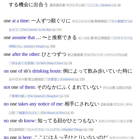
する機会に出合う
夏目漱石著 マクレラン訳 『
こころ
』(
Kokoro
) p. 30
one
at
a
time
: 一人ずつ順ぐりに
サリンジャー著 野崎孝訳 『
ライ麦畑でつか
まえて
』(
The Catcher in the Rye
) p. 111
one
assume
that
...: 〜と推察できる
ル・カレ著 村上博基訳 『
スマイリーと
仲間たち
』(
Smiley's People
) p. 300
one
after
the
other
: ひとつずつ
村上春樹著 アルフレッド・バーンバウム訳
『
羊をめぐる冒険
』(
A Wild Sheep Chase
) p. 38
on
one
of
sb’s
drinking
bouts
: 例によって飲み歩いていた時に
カーヴァー著 村上春樹訳 『
大聖堂
』(
Cathedral
) p. 235
not
one
of
them
: そのなかにふくまれていない
デミル著 上田公子訳
『
将軍の娘
』(
The General's Daughter
) p. 115
no
one
takes
any
notice
of
me
: 相手にされない
北杜夫著 デニス・キー
ン訳 『
楡家の人びと
』(
The House of Nire
) p. 61
no
one
sb
know
: 知ってる顔がひとつもない
スティーヴン・キング著
芝山幹郎訳 『
ニードフル・シングス
』(
Needful Things
) p. 130
no
one
is
here
: ここには人っ子ひとりいないのだ
スティーヴン・キ