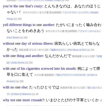
山幹郎訳 『
ニードフル・シングス
』(
Needful Things
) p. 203
you’re
the
one
that’s
crazy
: とんちきなのは、あなたのほうじ
ゃない！
スティーヴン・キング著 芝山幹郎訳 『
ニードフル・シングス
』(
Needful
Things
) p. 163
yell
different
things
to
one
another
: たがいにまったく噛み合わ
ないことをわめきあう
タランティーノ著 芝山幹郎訳 『
フォー・ルームス
』
(
Four Rooms
) p. 254
without
one
day
of
serious
illness
: 病気らしい病気とて知らな
かった
北杜夫著 デニス・キーン訳 『
楡家の人びと
』(
The House of Nire
) p. 111
with
one
thing
and
another
: なんだかんだで
椎名誠著 ショット訳 『
岳物
語
』(
Gaku Stories
) p. 253
with
one
of
his
cigarettes
screwed
into
his
mouth
: 例によって煙
草を口に銜えて
メイル著 池央耿訳 『
南仏プロヴァンスの12か月
』(
A Year in
Provence
) p. 239
with
no
one
else
: たったひとりでは
向田邦子著 カバット訳 『
思い出トラン
プ
』(
A Deck of Memories
) p. 18
why
not
one
more
crusade
?: いまひとたびの十字軍といくか
ク