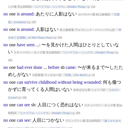
ング著 芝山幹郎訳 『
ニードフル・シングス
』(
Needful Things
) p. 131
no
one
is
around
: あたりに人影はない
カーヴァー著 村上春樹訳 『
大聖
堂
』(
Cathedral
) p. 267
no
one
is
around
: 人影はない
村上春樹著 アルフレッド・バーンバウム訳 『
羊
をめぐる冒険
』(
A Wild Sheep Chase
) p. 100
no
one
have
seen
...: 〜を見かけた人間はひとりとしていな
い
スティーヴン・キング著 芝山幹郎訳 『
ニードフル・シングス
』(
Needful Things
) p.
184
no
one
had
ever
done
...
before
sb
came
: 〜が来るまで〜したた
めしがない
小田実著 ウィタカー訳 『
広島
』(
The Bomb
) p. 16
no
one
can
survive
childhood
without
being
wounded
: 何も傷つ
かずに育ってくる人間はいない
吉本ばなな著 シェリフ訳 『
とかげ
』
(
Lizard
) p. 158
no
one
can
see
sb: 人目につく恐れはない
スティーヴン・キング著 芝山
幹郎訳 『
ニードフル・シングス
』(
Needful Things
) p. 285
no
one
can
see
: 人目につかない
プリンプトン著 芝山幹郎訳 『
遠くからきた