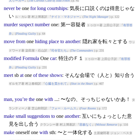
大リーガー
』(
The Curious Case of Sidd Finch
) p. 45
never
be
one
for
long
courtships
: 気長に口説くのは得意じゃな
い
ル・カレ著 村上博基訳 『
ナイト・マネジャー
』(
The Night Manager
) p. 122
murder
suspect
number
one
: 第一容疑者
トゥロー著 上田公子訳 『
有罪答
弁
』(
Pleading Guilty
) p. 64
move
from
one
hiding
place
to
another
: 隠れ家を転々とする
ウッ
ドワード著 染田屋・石山訳 『
司令官たち
』(
The Commanders
) p. 231
modified
Formula
One
car
: 特注のＦ１
トゥロー著 上田公子訳 『
有罪答
弁
』(
Pleading Guilty
) p. 231
meet
sb
at
one
of
these
shows
: そんな会場で（人と）知り合う
ギルモア著 村上春樹訳 『
心臓を貫かれて
』(
Shot in the Heart
) p. 407
man
,
you’re
the
one
with
...: 〜なの、そっちじゃないかあ！
タ
ランティーノ著 芝山幹郎訳 『
フォー・ルームス
』(
Four Rooms
) p. 172
make
small
suggestions
to
one
another
: 互いにちょっとした意
見を出し合う
クランシー著 村上博基訳 『
容赦なく
』(
Without Remorse
) p. 116
make
one
self
one
with
sth: 〜と一体化する
土居健郎著 ジョン・ベスタ