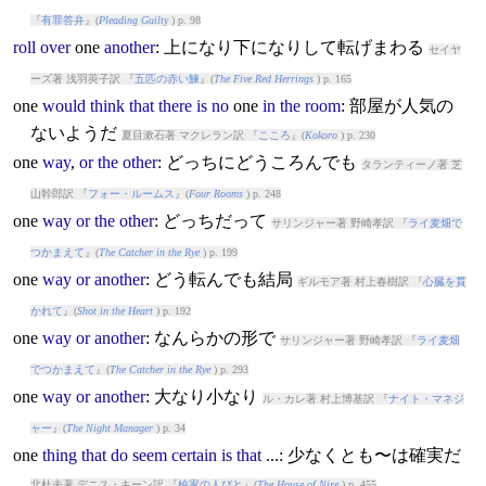
『
有罪答弁
』(
Pleading Guilty
) p. 98
roll
over
one
another
: 上になり下になりして転げまわる
セイヤ
ーズ著 浅羽莢子訳 『
五匹の赤い鰊
』(
The Five Red Herrings
) p. 165
one
would
think
that
there
is
no
one
in
the
room
: 部屋が人気の
ないようだ
夏目漱石著 マクレラン訳 『
こころ
』(
Kokoro
) p. 230
one
way
,
or
the
other
: どっちにどうころんでも
タランティーノ著 芝
山幹郎訳 『
フォー・ルームス
』(
Four Rooms
) p. 248
one
way
or
the
other
: どっちだって
サリンジャー著 野崎孝訳 『
ライ麦畑で
つかまえて
』(
The Catcher in the Rye
) p. 199
one
way
or
another
: どう転んでも結局
ギルモア著 村上春樹訳 『
心臓を貫
かれて
』(
Shot in the Heart
) p. 192
one
way
or
another
: なんらかの形で
サリンジャー著 野崎孝訳 『
ライ麦畑
でつかまえて
』(
The Catcher in the Rye
) p. 293
one
way
or
another
: 大なり小なり
ル・カレ著 村上博基訳 『
ナイト・マネジ
ャー
』(
The Night Manager
) p. 34
one
thing
that
do
seem
certain
is
that
...: 少なくとも〜は確実だ
北杜夫著 デニス・キーン訳 『
楡家の人びと
』(
The House of Nire
) p. 455