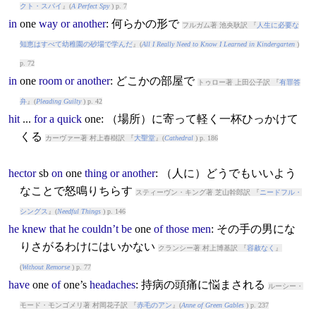
クト・スパイ
』(
A Perfect Spy
) p. 7
in
one
way
or
another
: 何らかの形で
フルガム著 池央耿訳 『
人生に必要な
知恵はすべて幼稚園の砂場で学んだ
』(
All I Really Need to Know I Learned in Kindergarten
)
p. 72
in
one
room
or
another
: どこかの部屋で
トゥロー著 上田公子訳 『
有罪答
弁
』(
Pleading Guilty
) p. 42
hit
...
for
a
quick
one
: （場所）に寄って軽く一杯ひっかけて
くる
カーヴァー著 村上春樹訳 『
大聖堂
』(
Cathedral
) p. 186
hector
sb
on
one
thing
or
another
: （人に）どうでもいいよう
なことで怒鳴りちらす
スティーヴン・キング著 芝山幹郎訳 『
ニードフル・
シングス
』(
Needful Things
) p. 146
he
knew
that
he
couldn’t
be
one
of
those
men
: その手の男にな
りさがるわけにはいかない
クランシー著 村上博基訳 『
容赦なく
』
(
Without Remorse
) p. 77
have
one
of
one
’s
headaches
: 持病の頭痛に悩まされる
ルーシー・
モード・モンゴメリ著 村岡花子訳 『
赤毛のアン
』(
Anne of Green Gables
) p. 237